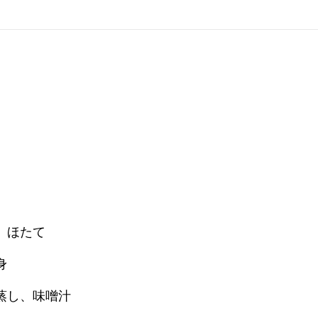
、ほたて
身
蒸し、味噌汁