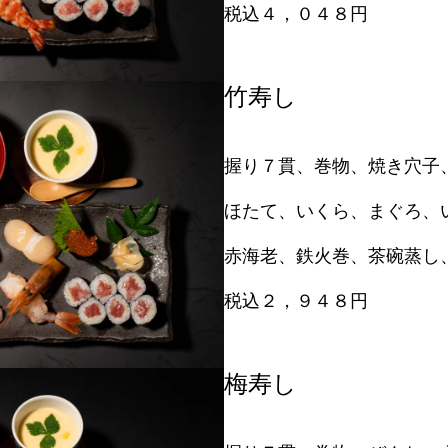
税込４，０４８円
竹寿し
握り７貫、巻物、焼き穴子
ほたて、いくら、まぐろ、
赤海老、鉄火巻、茶碗蒸し
税込２，９４８円
梅寿し