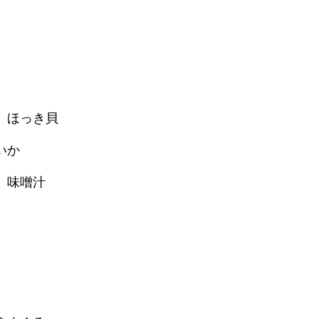
、ほっき貝
いか
、味噌汁