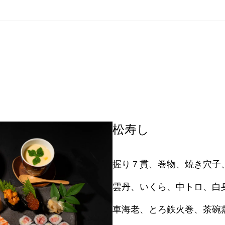
松寿し
握り７貫、巻物、焼き穴子
雲丹、いくら、中トロ、白
車海老、とろ鉄火巻、茶碗